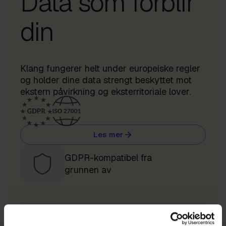
Data som forblir
din
Klang fungerer helt under europeiske regler
og holder dine data strengt beskyttet mot
ekstern påvirkning og eksterritoriale lover.
Les mer
GDPR-kompatibel fra
grunnen av
Per-user encryption keys