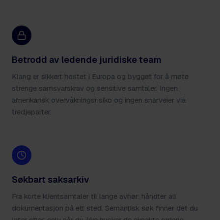
Betrodd av ledende juridiske team
Klang er sikkert hostet i Europa og bygget for å møte
strenge samsvarskrav og sensitive samtaler. Ingen
amerikansk overvåkningsrisiko og ingen snarveier via
tredjeparter.
Søkbart saksarkiv
Fra korte klientsamtaler til lange avhør: håndter all
dokumentasjon på ett sted. Semantisk søk finner det du
leter etter, selv når du ikke husker de eksakte ordene.