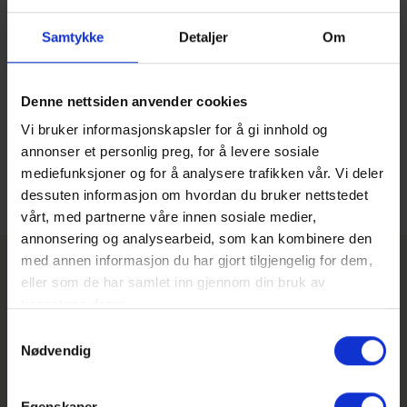
Samtykke
Detaljer
Om
Lokal datalagring i Europa
Denne nettsiden anvender cookies
Vi bruker informasjonskapsler for å gi innhold og
annonser et personlig preg, for å levere sosiale
mediefunksjoner og for å analysere trafikken vår. Vi deler
dessuten informasjon om hvordan du bruker nettstedet
vårt, med partnerne våre innen sosiale medier,
annonsering og analysearbeid, som kan kombinere den
med annen informasjon du har gjort tilgjengelig for dem,
eller som de har samlet inn gjennom din bruk av
tjenestene deres.
Samtykkevalg
"
Klang har gjort det mulig for
Nødvendig
våre advokater å fokusere
Egenskaper