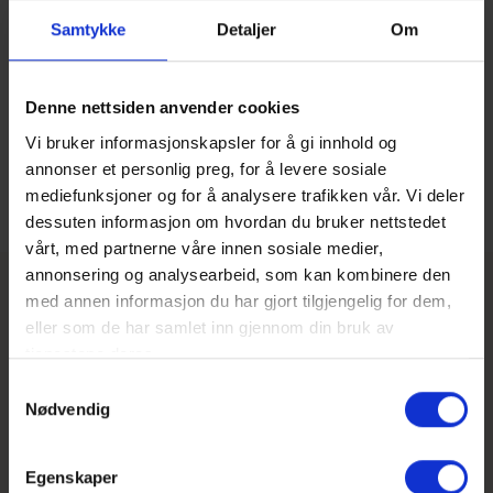
Partner
Samtykke
Detaljer
Om
Bli en del av vårt voksende partnernettverk.
Denne nettsiden anvender cookies
Kontakt oss
Vi bruker informasjonskapsler for å gi innhold og
annonser et personlig preg, for å levere sosiale
mediefunksjoner og for å analysere trafikken vår. Vi deler
dessuten informasjon om hvordan du bruker nettstedet
vårt, med partnerne våre innen sosiale medier,
annonsering og analysearbeid, som kan kombinere den
med annen informasjon du har gjort tilgjengelig for dem,
Teamet som hjelper deg komme i
eller som de har samlet inn gjennom din bruk av
gang med Klang
tjenestene deres.
Samtykkevalg
Nødvendig
Egenskaper
Kim Palmqvist
Filippa Bergnor