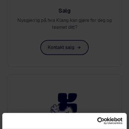
Salg
Nysgjerrig på hva Klang kan gjøre for deg og
teamet ditt?
Kontakt salg