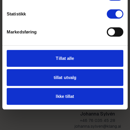
+46 72 220 78 64
+46 72 219 58 68
kim.palmqvist@klang.ai
filippa.bergnor@klang.ai
Statistikk
Markedsføring
Marcus Hortén
+46 722 18 08 93
marcus.horten@klang.ai
Tillat alle
tillat utvalg
Ikke tillat
Johanna Sylvén
+46 76 035 45 28
johanna.sylven@klang.ai