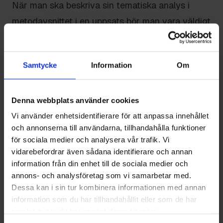
När man ska beskriva sin tematiska analys i
metodavsnittet i en uppsats bör man vara väldigt
konkret och tydlig. Man bör beskriva exakt hur
man gjorde och inte bara något väldigt
Samtycke
Information
Om
svepande. Det är också viktigt att ha med
tydliga och konkreta detaljer.
Här är ett exempel på hur man kan beskriva en
Denna webbplats använder cookies
tematisk analys i ett metodavsnitt:
Vi använder enhetsidentifierare för att anpassa innehållet
och annonserna till användarna, tillhandahålla funktioner
"I denna uppsats används en tematisk analys för
för sociala medier och analysera vår trafik. Vi
att undersöka teman i intervjumaterialet. För att
vidarebefordrar även sådana identifierare och annan
genomföra denna analys började jag med att
information från din enhet till de sociala medier och
annons- och analysföretag som vi samarbetar med.
koda det kvalitativa materialet, det vill säga de
Dessa kan i sin tur kombinera informationen med annan
transkriberade intervjuerna. Först läste jag
information som du har tillhandahållit eller som de har
igenom materialet och markerade sedan olika
samlat in när du har använt deras tjänster.