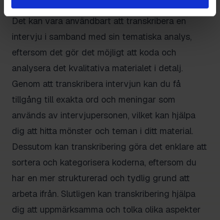
Transkribering av din intervju
Det kan vara användbart att transkribera en
intervju i samband med sin tematiska analys,
eftersom det gör det möjligt att koda och
analysera det kvalitativa materialet i detalj.
Genom att transkribera intervjun kan du få
tillgång till exakta ord och meningar som
används av intervjupersonen, vilket kan hjälpa
dig att hitta mönster och teman i ditt material.
Dessutom kan transkribering göra det enklare att
sortera och kategorisera koderna, eftersom du
har en mer strukturerad och tydlig grund att
arbeta ifrån. Slutligen kan transkribering hjälpa
dig att uppmärksamma och tolka olika aspekter