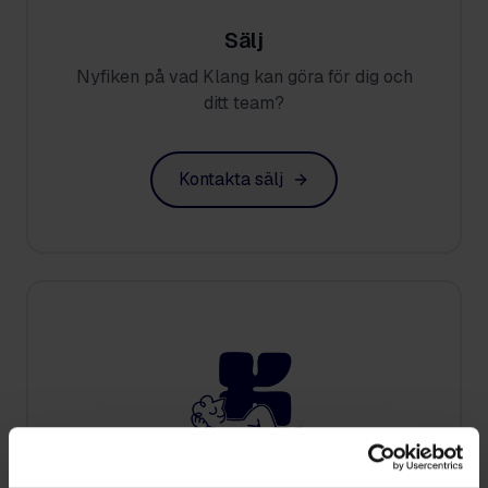
Sälj
Nyfiken på vad Klang kan göra för dig och
ditt team?
Kontakta sälj