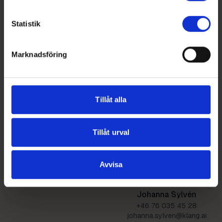
+46 72 220 78 64
+46 72 219 58 68
kim.palmqvist@klang.ai
filippa.bergnor@klang.ai
Statistik
Marknadsföring
Marcus Hortén
+46 722 18 08 93
marcus.horten@klang.ai
Tillåt alla
Tillåt urval
Avvisa
Johanna Sylvén
+46 76 035 45 28
johanna.sylven@klang.ai