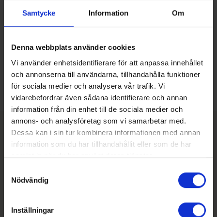
Partner
Samtycke
Information
Om
Bli en del av vårt växande partnernätverk.
Denna webbplats använder cookies
Kontakta oss
Vi använder enhetsidentifierare för att anpassa innehållet
och annonserna till användarna, tillhandahålla funktioner
för sociala medier och analysera vår trafik. Vi
vidarebefordrar även sådana identifierare och annan
information från din enhet till de sociala medier och
annons- och analysföretag som vi samarbetar med.
Dessa kan i sin tur kombinera informationen med annan
Teamet som hjälper dig komma
information som du har tillhandahållit eller som de har
igång med Klang
samlat in när du har använt deras tjänster.
Samtyckesval
Nödvändig
Inställningar
Kim Palmqvist
Filippa Bergnor