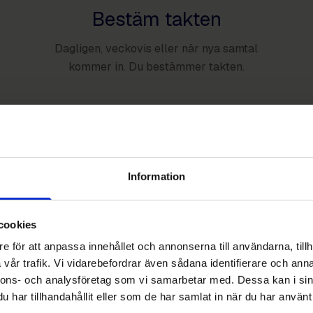
Bestäm takten
Dagligen, veckovis eller när nya samtal
kommer in. Du bestämmer takten.
Information
cookies
e för att anpassa innehållet och annonserna till användarna, tillh
vår trafik. Vi vidarebefordrar även sådana identifierare och anna
m med fler samtal
nnons- och analysföretag som vi samarbetar med. Dessa kan i sin
har tillhandahållit eller som de har samlat in när du har använt 