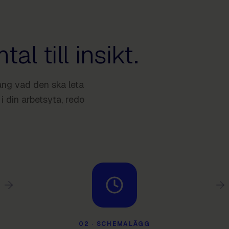
al till insikt.
lang vad den ska leta
 i din arbetsyta, redo
02
·
SCHEMALÄGG