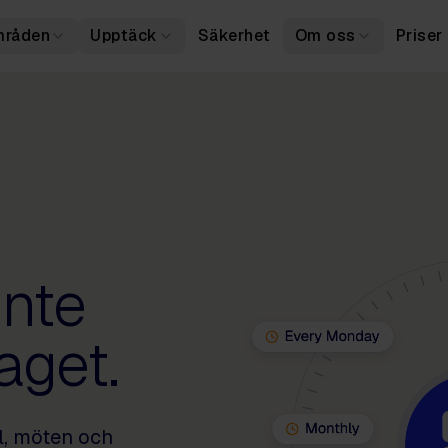
mråden
Upptäck
Säkerhet
Om oss
Priser
inte
taget.
l, möten och