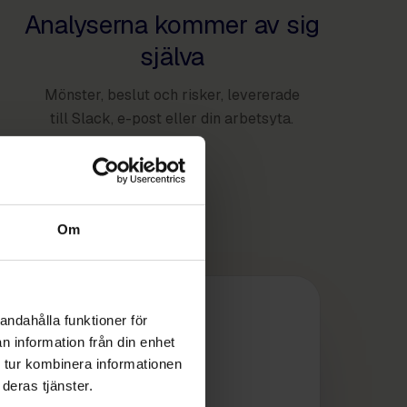
Analyserna kommer av sig
själva
Mönster, beslut och risker, levererade
till Slack, e-post eller din arbetsyta.
Om
andahålla funktioner för
n information från din enhet
 tur kombinera informationen
deras tjänster.