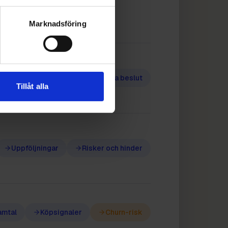
Marknadsföring
Daglig insiktsrapport
Viktiga beslut
Tillåt alla
Uppföljningar
Risker och hinder
amtal
Köpsignaler
Churn-risk