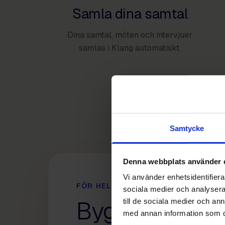
Samla dina samtal
Dina samtal, möten och intervjuer
samlas i Klang automatiskt.
Samtycke
Denna webbplats använder 
Vi använder enhetsidentifierar
FÖR HELA TEAMET
sociala medier och analysera 
Byggt för tea
till de sociala medier och a
med annan information som du 