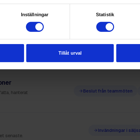
a dem.
Inställningar
Statistik
Signaler på tvärs av team
lla team, utan
Tillåt urval
oner
Beslut från teammöten
tta, hanterat
Invändningar i säljs
det senaste.