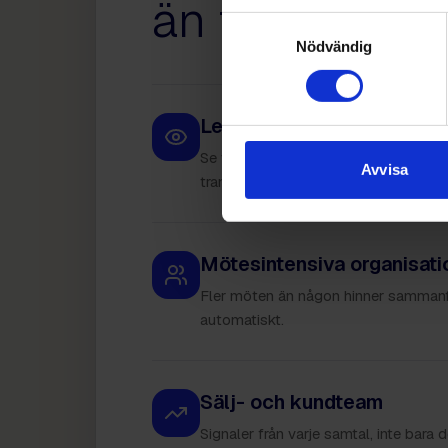
än tid att läs
Samtyckesval
Nödvändig
Ledningsgrupper
Se vad som är viktigt på tvärs över a
Avvisa
transkript.
Mötesintensiva organisati
Fler möten än någon hinner sammanfa
automatiskt.
Sälj- och kundteam
Signaler från varje samtal, inte bara 