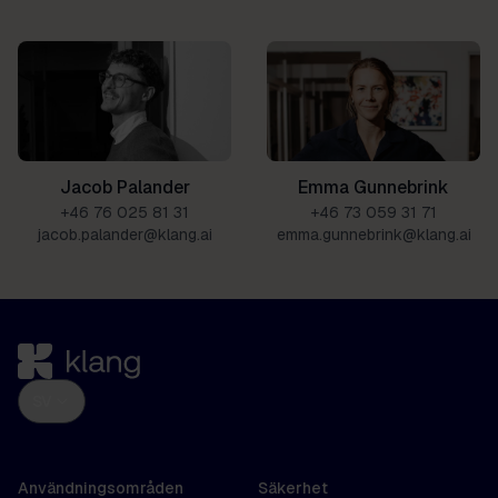
Emma Gunnebrink
Jacob Palander
+46 73 059 31 71
+46 76 025 81 31
emma.gunnebrink@klang.ai
jacob.palander@klang.ai
SV
Användningsområden
Säkerhet