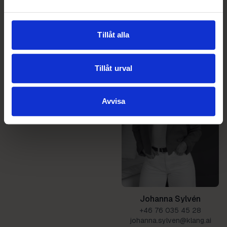
+46 72 220 78 64
+46 72 219 58 68
kim.palmqvist@klang.ai
filippa.bergnor@klang.ai
Tillåt alla
Marcus Hortén
Tillåt urval
+46 722 18 08 93
marcus.horten@klang.ai
Avvisa
Johanna Sylvén
+46 76 035 45 28
johanna.sylven@klang.ai