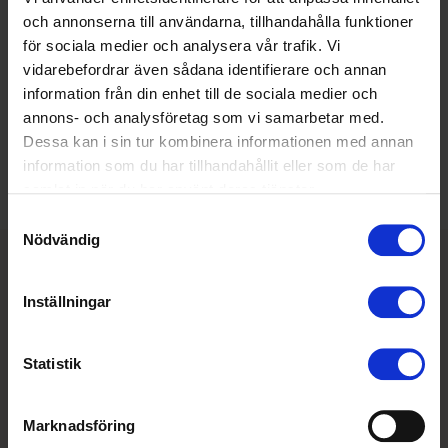
Partner
och annonserna till användarna, tillhandahålla funktioner
Bli en del av vårt växande partnernätverk.
för sociala medier och analysera vår trafik. Vi
vidarebefordrar även sådana identifierare och annan
information från din enhet till de sociala medier och
Kontakta oss
annons- och analysföretag som vi samarbetar med.
Dessa kan i sin tur kombinera informationen med annan
information som du har tillhandahållit eller som de har
samlat in när du har använt deras tjänster.
Samtyckesval
Nödvändig
Teamet som hjälper dig komma
Inställningar
igång med Klang
Statistik
Marknadsföring
Kim Palmqvist
Filippa Bergnor